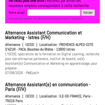
Ne ratez plus une offre !
Recevez par email les
nouveaux emplois correspondant à cette recherche
Votre email :
Vous pouvez annuler les alertes emails quand vous le souhaitez.
Alternance Assistant Communication et
Marketing - Istres (F/H)
Alternance
|
iSCOD
|
Localisation :
PROVENCE-ALPES-COTE
D'AZUR - PACA, Bouches-du-Rhône - 13800 Istres
L’ISCOD, spécialiste de la formation en Digital Learning, recherche
pour son entreprise partenaire, institut de beauté, un(e)
Assistant(e) Communication et Marketing en apprentissage, pour
préparer...
07/08/2026
- PMEjob.fr
Alternance Assistant(e) en communication -
Paris (F/H)
Alternance
|
iSCOD
|
Localisation :
ILE-DE-FRANCE, Paris -
75016 Paris