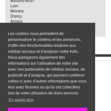
Maisons-Alfort
Lyon
Moirans
Drancy
Amiens
Saint-Georges-sur-Baulche
Puget-sur-Argens
Les cookies nous permettent de
personnaliser le contenu et les annonces,
d'offrir des fonctionnalités relatives aux
médias sociaux et d'analyser notre trafic.
Nous partageons également des
Emplois
informations sur l'utilisation de notre site
avec nos partenaires de médias sociaux, de
Emplois par secteur
publicité et d'analyse, qui peuvent combiner
celles-ci avec d'autres informations que vous
Emplois par ville
leur avez fournies ou qu'ils ont collectées
Emplois par entreprise
lors de votre utilisation de leurs services.
En savoir plus
Top 1000 emplois