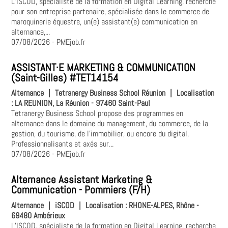
L’ISCOD, spécialiste de la formation en Digital Learning, recherche
pour son entreprise partenaire, spécialisée dans le commerce de
maroquinerie équestre, un(e) assistant(e) communication en
alternance,...
07/08/2026
- PMEjob.fr
ASSISTANT·E MARKETING & COMMUNICATION
(Saint-Gilles) #TET14154
Alternance
|
Tetranergy Business School Réunion
|
Localisation
:
LA REUNION, La Réunion - 97460 Saint-Paul
Tetranergy Business School propose des programmes en
alternance dans le domaine du management, du commerce, de la
gestion, du tourisme, de l'immobilier, ou encore du digital.
Professionnalisants et axés sur...
07/08/2026
- PMEjob.fr
Alternance Assistant Marketing &
Communication - Pommiers (F/H)
Alternance
|
iSCOD
|
Localisation :
RHONE-ALPES, Rhône -
69480 Ambérieux
L’ISCOD, spécialiste de la formation en Digital Learning, recherche