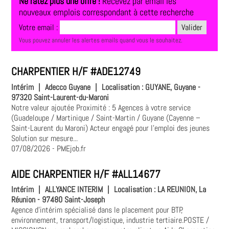
Ne ratez plus une offre !
Recevez par email les
nouveaux emplois correspondant à cette recherche
Votre email :
Vous pouvez annuler les alertes emails quand vous le souhaitez.
CHARPENTIER H/F #ADE12749
Intérim
|
Adecco Guyane
|
Localisation :
GUYANE, Guyane -
97320 Saint-Laurent-du-Maroni
Notre valeur ajoutée Proximité : 5 Agences à votre service
(Guadeloupe / Martinique / Saint-Martin / Guyane (Cayenne –
Saint-Laurent du Maroni) Acteur engagé pour l'emploi des jeunes
Solution sur mesure...
07/08/2026
- PMEjob.fr
AIDE CHARPENTIER H/F #ALL14677
Intérim
|
ALLYANCE INTERIM
|
Localisation :
LA REUNION, La
Réunion - 97480 Saint-Joseph
Agence d'intérim spécialisé dans le placement pour BTP,
environnement, transport/logistique, industrie tertiaire.POSTE /