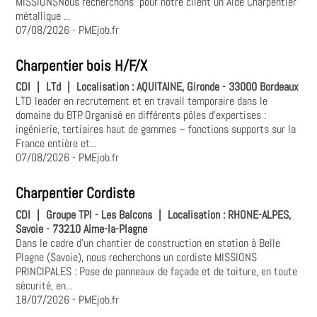
MISSIONSNous recherchons pour notre client un Aide Charpentier
métallique ...
07/08/2026
- PMEjob.fr
Charpentier bois H/F/X
CDI
|
LTd
|
Localisation :
AQUITAINE, Gironde - 33000 Bordeaux
LTD leader en recrutement et en travail temporaire dans le
domaine du BTP. Organisé en différents pôles d'expertises :
ingénierie, tertiaires haut de gammes – fonctions supports sur la
France entière et...
07/08/2026
- PMEjob.fr
Charpentier Cordiste
CDI
|
Groupe TPI - Les Balcons
|
Localisation :
RHONE-ALPES,
Savoie - 73210 Aime-la-Plagne
Dans le cadre d'un chantier de construction en station à Belle
Plagne (Savoie), nous recherchons un cordiste MISSIONS
PRINCIPALES : Pose de panneaux de façade et de toiture, en toute
sécurité, en...
18/07/2026
- PMEjob.fr