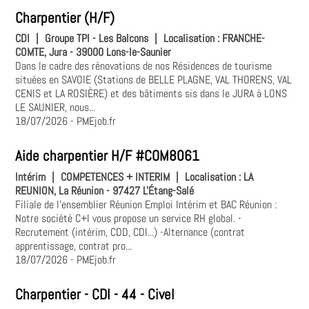
Charpentier (H/F)
CDI
|
Groupe TPI - Les Balcons
|
Localisation :
FRANCHE-
COMTE, Jura - 39000 Lons-le-Saunier
Dans le cadre des rénovations de nos Résidences de tourisme
situées en SAVOIE (Stations de BELLE PLAGNE, VAL THORENS, VAL
CENIS et LA ROSIÈRE) et des bâtiments sis dans le JURA à LONS
LE SAUNIER, nous...
18/07/2026
- PMEjob.fr
Aide charpentier H/F #COM8061
Intérim
|
COMPETENCES + INTERIM
|
Localisation :
LA
REUNION, La Réunion - 97427 L'Étang-Salé
Filiale de l'ensemblier Réunion Emploi Intérim et BAC Réunion :
Notre société C+I vous propose un service RH global. -
Recrutement (intérim, CDD, CDI...) -Alternance (contrat
apprentissage, contrat pro...
18/07/2026
- PMEjob.fr
Charpentier - CDI - 44 - Civel