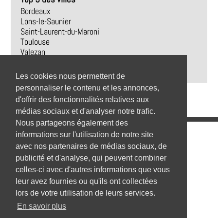
Bordeaux
Lons-le-Saunier
Saint-Laurent-du-Maroni
Toulouse
Valezan
Étang-Salé
Villette-de-Vienne
Les cookies nous permettent de
personnaliser le contenu et les annonces,
d'offrir des fonctionnalités relatives aux
médias sociaux et d'analyser notre trafic.
Nous partageons également des
Emplois
informations sur l'utilisation de notre site
avec nos partenaires de médias sociaux, de
Emplois par secteur
publicité et d'analyse, qui peuvent combiner
celles-ci avec d'autres informations que vous
Emplois par ville
leur avez fournies ou qu'ils ont collectées
Emplois par entreprise
lors de votre utilisation de leurs services.
En savoir plus
Top 1000 emplois