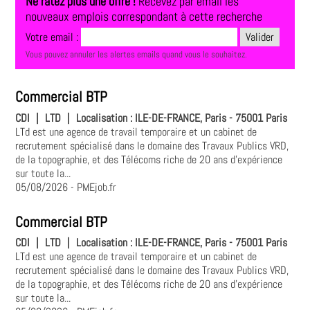
Ne ratez plus une offre !
Recevez par email les
nouveaux emplois correspondant à cette recherche
Votre email :
Vous pouvez annuler les alertes emails quand vous le souhaitez.
Commercial BTP
CDI
|
LTD
|
Localisation :
ILE-DE-FRANCE, Paris - 75001 Paris
LTd est une agence de travail temporaire et un cabinet de
recrutement spécialisé dans le domaine des Travaux Publics VRD,
de la topographie, et des Télécoms riche de 20 ans d'expérience
sur toute la...
05/08/2026
- PMEjob.fr
Commercial BTP
CDI
|
LTD
|
Localisation :
ILE-DE-FRANCE, Paris - 75001 Paris
LTd est une agence de travail temporaire et un cabinet de
recrutement spécialisé dans le domaine des Travaux Publics VRD,
de la topographie, et des Télécoms riche de 20 ans d'expérience
sur toute la...