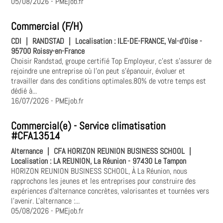
05/08/2026
- PMEjob.fr
Commercial (F/H)
CDI
|
RANDSTAD
|
Localisation :
ILE-DE-FRANCE, Val-d'Oise -
95700 Roissy-en-France
Choisir Randstad, groupe certifié Top Employeur, c'est s'assurer de
rejoindre une entreprise où l'on peut s'épanouir, évoluer et
travailler dans des conditions optimales.80% de votre temps est
dédié à...
16/07/2026
- PMEjob.fr
Commercial(e) - Service climatisation
#CFA13514
Alternance
|
CFA HORIZON REUNION BUSINESS SCHOOL
|
Localisation :
LA REUNION, La Réunion - 97430 Le Tampon
HORIZON REUNION BUSINESS SCHOOL, À La Réunion, nous
rapprochons les jeunes et les entreprises pour construire des
expériences d'alternance concrètes, valorisantes et tournées vers
l'avenir. L'alternance :...
05/08/2026
- PMEjob.fr