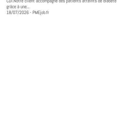
CDI.Notre client accompagne des patients atteints de diabète
grâce à une...
18/07/2026
- PMEjob.fr