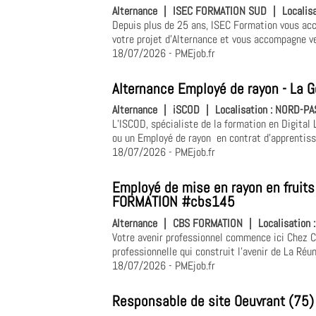
Alternance
|
ISEC FORMATION SUD
|
Localis
Depuis plus de 25 ans, ISEC Formation vous ac
votre projet d'Alternance et vous accompagne ver
18/07/2026
- PMEjob.fr
Alternance Employé de rayon - La G
Alternance
|
iSCOD
|
Localisation :
NORD-PAS
L’ISCOD, spécialiste de la formation en Digital
ou un Employé de rayon en contrat d'apprentissag
18/07/2026
- PMEjob.fr
Employé de mise en rayon en fruits
FORMATION #cbs145
Alternance
|
CBS FORMATION
|
Localisation 
Votre avenir professionnel commence ici Chez C
professionnelle qui construit l'avenir de La R
18/07/2026
- PMEjob.fr
Responsable de site Oeuvrant (75)