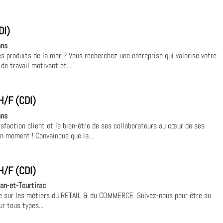
DI)
ans
s produits de la mer ? Vous recherchez une entreprise qui valorise votre
de travail motivant et...
H/F (CDI)
ans
isfaction client et le bien-être de ses collaborateurs au cœur de ses
on moment ! Convaincue que la...
H/F (CDI)
gan-et-Tourtirac
ée sur les métiers du RETAIL & du COMMERCE. Suivez-nous pour être au
r tous types...