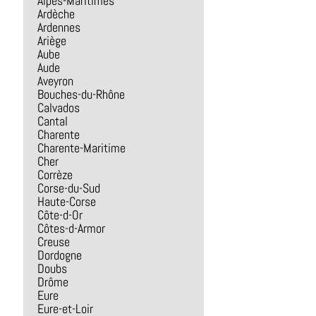
Alpes-Maritimes
Ardèche
Ardennes
Ariège
Aube
Aude
Aveyron
Bouches-du-Rhône
Calvados
Cantal
Charente
Charente-Maritime
Cher
Corrèze
Corse-du-Sud
Haute-Corse
Côte-d-Or
Côtes-d-Armor
Creuse
Dordogne
Doubs
Drôme
Eure
Eure-et-Loir