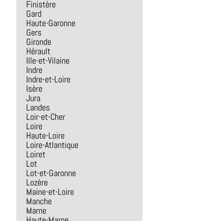
Finistère
Gard
Haute-Garonne
Gers
Gironde
Hérault
Ille-et-Vilaine
Indre
Indre-et-Loire
Isère
Jura
Landes
Loir-et-Cher
Loire
Haute-Loire
Loire-Atlantique
Loiret
Lot
Lot-et-Garonne
Lozère
Maine-et-Loire
Manche
Marne
Haute-Marne