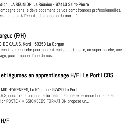
ation :
LA REUNION, La Réunion - 97410 Saint-Pierre
compagne dans le développement de vos compétences professionnelles,
s l'emploi. A l'écoute des besoins du marché...
orgue (F/H)
-DE-CALAIS, Nord - 59253 La Gorgue
 Learning, recherche pour son entreprise partenaire, un supermarché, une
e, pour préparer l’une de nos...
 et légumes en apprentissage H/F I Le Port I CBS
:
MIDI-PYRENEES, La Réunion - 97420 Le Port
.B.S, nous transformons la formation en une expérience humaine et
éunion.POSTE / MISSIONSCBS FORMATION propose un...
 H/F