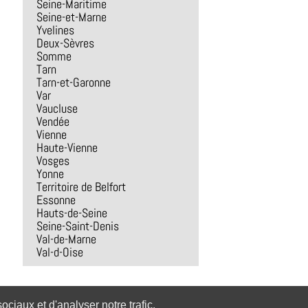
Seine-Maritime
Seine-et-Marne
Yvelines
Deux-Sèvres
Somme
Tarn
Tarn-et-Garonne
Var
Vaucluse
Vendée
Vienne
Haute-Vienne
Vosges
Yonne
Territoire de Belfort
Essonne
Hauts-de-Seine
Seine-Saint-Denis
Val-de-Marne
Val-d-Oise
ciaux et d'analyser notre trafic.