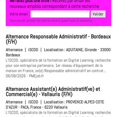
Ne ratez plus une offre !
Recevez par email les
nouveaux emplois correspondant à cette recherche
Votre email :
Vous pouvez annuler les alertes emails quand vous le souhaitez.
Alternance Responsable Administratif - Bordeaux
(F/H)
Alternance
|
iSCOD
|
Localisation :
AQUITAINE, Gironde - 33000
Bordeaux
L’ISCOD, spécialiste de la formation en Digital Learning, recherche
pour son entreprise partenaire, 1er réseau d'équipement de la
maison en France, un(e) Responsable administratif en contrat...
06/08/2026
- PMEjob.fr
Alternance Assistant(e) Administratif(ve) et
Commercial(e) - Vallauris (F/H)
Alternance
|
iSCOD
|
Localisation :
PROVENCE-ALPES-COTE
D'AZUR - PACA, France - 6220 Vallauris
L’ISCOD, spécialiste de la formation en Digital Learning, recherche