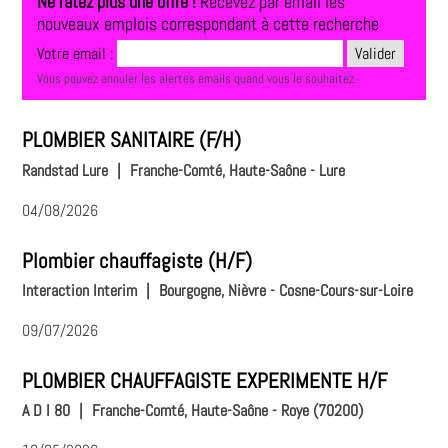
Ne ratez plus une offre !
Recevez par email les
nouveaux emplois correspondant à cette recherche
Votre email :
Vous pouvez annuler les alertes emails quand vous le souhaitez.
PLOMBIER SANITAIRE (F/H)
Randstad Lure
|
Franche-Comté, Haute-Saône - Lure
04/08/2026
Plombier chauffagiste (H/F)
Interaction Interim
|
Bourgogne, Nièvre - Cosne-Cours-sur-Loire
09/07/2026
PLOMBIER CHAUFFAGISTE EXPERIMENTE H/F
A D I 80
|
Franche-Comté, Haute-Saône - Roye (70200)