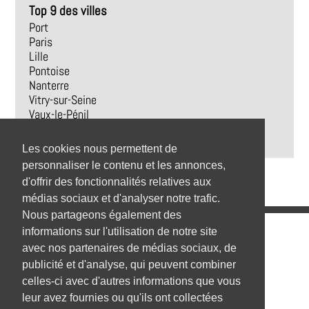
Top 9 des villes
Port
Paris
Lille
Pontoise
Nanterre
Vitry-sur-Seine
Vaux-le-Pénil
Éleu-dit-Leauwette
Arras
Les cookies nous permettent de
personnaliser le contenu et les annonces,
d'offrir des fonctionnalités relatives aux
médias sociaux et d'analyser notre trafic.
Nous partageons également des
Emplois
informations sur l'utilisation de notre site
avec nos partenaires de médias sociaux, de
Emplois par secteur
publicité et d'analyse, qui peuvent combiner
celles-ci avec d'autres informations que vous
Emplois par ville
leur avez fournies ou qu'ils ont collectées