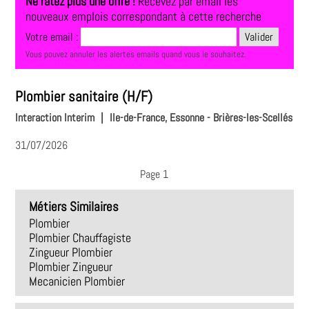
Ne ratez plus une offre !
Recevez par email les
nouveaux emplois correspondant à cette recherche
Votre email :
Vous pouvez annuler les alertes emails quand vous le souhaitez.
Plombier sanitaire (H/F)
Interaction Interim
|
Ile-de-France, Essonne - Brières-les-Scellés
31/07/2026
Page 1
Métiers Similaires
Plombier
Plombier Chauffagiste
Zingueur Plombier
Plombier Zingueur
Mecanicien Plombier