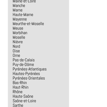
Maine-et-Loire
Manche
Marne
Haute-Marne
Mayenne
Meurthe-et-Moselle
Meuse
Morbihan
Moselle
Nièvre
Nord
Oise
Orne
Pas-de-Calais
Puy-de-Dôme
Pyrénées-Atlantiques
Hautes-Pyrénées
Pyrénées-Orientales
Bas-Rhin
Haut-Rhin
Rhône
Haute-Saône
Saône-et-Loire
Sarthe