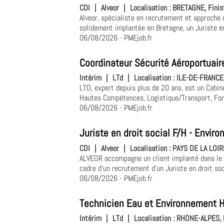
CDI
|
Alveor
|
Localisation :
BRETAGNE, Finis
Alveor, spécialiste en recrutement et approche d
solidement implantée en Bretagne, un Juriste en
06/08/2026
- PMEjob.fr
Coordinateur Sécurité Aéroportuair
Intérim
|
LTd
|
Localisation :
ILE-DE-FRANCE,
LTD, expert depuis plus de 20 ans, est un Cabin
Hautes Compétences, Logistique/Transport, Fon
06/08/2026
- PMEjob.fr
Juriste en droit social F/H - Envi
CDI
|
Alveor
|
Localisation :
PAYS DE LA LOIRE
ALVEOR accompagne un client implanté dans le g
cadre d'un recrutement d'un Juriste en droit soc
06/08/2026
- PMEjob.fr
Technicien Eau et Environnement 
Intérim
|
LTd
|
Localisation :
RHONE-ALPES, R