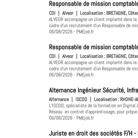
Responsable de mission comptable
CDI
|
Alveor
|
Localisation :
BRETAGNE, Côtes
ALVEOR accompagne un client implanté dans le g
cadre d'un recrutement d'un Responsable de miss
06/08/2026
- PMEjob.fr
Responsable de mission comptable
CDI
|
Alveor
|
Localisation :
BRETAGNE, Côtes
ALVEOR accompagne un client implanté dans le g
cadre d'un recrutement d'un Responsable de mis
06/08/2026
- PMEjob.fr
Alternance Ingénieur Sécurité, Infr
Alternance
|
iSCOD
|
Localisation :
RHONE-AL
L’ISCOD, spécialiste de la formation en Digital 
Réseau en contrat d'apprentissage, pour prépare
06/08/2026
- PMEjob.fr
Juriste en droit des sociétés F/H 