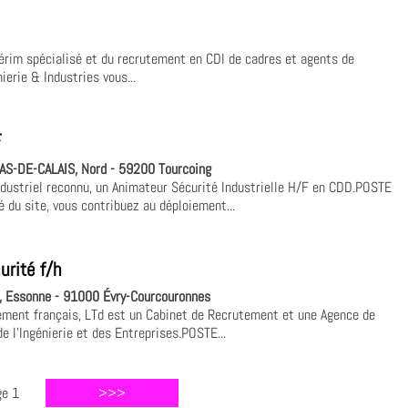
térim spécialisé et du recrutement en CDI de cadres et agents de
erie & Industries vous...
F
S-DE-CALAIS, Nord - 59200 Tourcoing
dustriel reconnu, un Animateur Sécurité Industrielle H/F en CDD.POSTE
du site, vous contribuez au déploiement...
urité f/h
 Essonne - 91000 Évry-Courcouronnes
ement français, LTd est un Cabinet de Recrutement et une Agence de
e l'Ingénierie et des Entreprises.POSTE...
ge 1