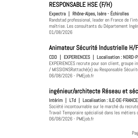
RESPONSABLE HSE (F/H)
Expectra
|
Rhône-Alpes, Isère - Échirolles
Randstad professional, leader en France de l'in
maîtrise. Les consultants du Département Ingéni
01/08/2026
Animateur Sécurité Industrielle H/
CDD
|
EXPERIENCES
|
Localisation :
NORD-PA
EXPERIENCES recrute pour son client, groupe in
/ MISSIONSRattaché(e) au Responsable Sécurité 
06/08/2026
- PMEjob.fr
ingénieur/architecte Réseau et séc
Intérim
|
LTd
|
Localisation :
ILE-DE-FRANCE,
Société incontournable sur le marché du recrut
Travail Temporaire spécialisé dans les métiers d
06/08/2026
- PMEjob.fr
Pa