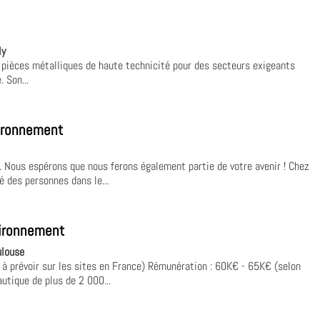
ly
e pièces métalliques de haute technicité pour des secteurs exigeants
 Son...
vironnement
. Nous espérons que nous ferons également partie de votre avenir ! Chez
é des personnes dans le...
ironnement
ulouse
 à prévoir sur les sites en France) Rémunération : 60K€ - 65K€ (selon
utique de plus de 2 000...