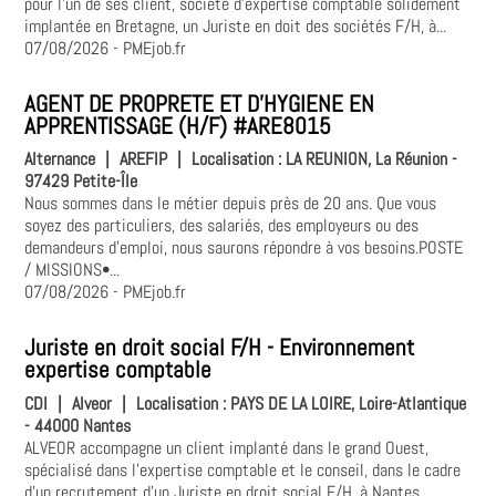
pour l'un de ses client, société d'expertise comptable solidement
implantée en Bretagne, un Juriste en doit des sociétés F/H, à...
07/08/2026
- PMEjob.fr
AGENT DE PROPRETE ET D'HYGIENE EN
APPRENTISSAGE (H/F) #ARE8015
Alternance
|
AREFIP
|
Localisation :
LA REUNION, La Réunion -
97429 Petite-Île
Nous sommes dans le métier depuis près de 20 ans. Que vous
soyez des particuliers, des salariés, des employeurs ou des
demandeurs d'emploi, nous saurons répondre à vos besoins.POSTE
/ MISSIONS•...
07/08/2026
- PMEjob.fr
Juriste en droit social F/H - Environnement
expertise comptable
CDI
|
Alveor
|
Localisation :
PAYS DE LA LOIRE, Loire-Atlantique
- 44000 Nantes
ALVEOR accompagne un client implanté dans le grand Ouest,
spécialisé dans l'expertise comptable et le conseil, dans le cadre
d'un recrutement d'un Juriste en droit social F/H, à Nantes