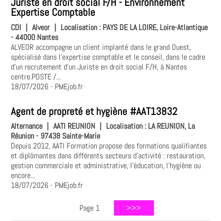
Juriste en droit social F/H - Environnement
Expertise Comptable
CDI
|
Alveor
|
Localisation :
PAYS DE LA LOIRE, Loire-Atlantique
- 44000 Nantes
ALVEOR accompagne un client implanté dans le grand Ouest,
spécialisé dans l'expertise comptable et le conseil, dans le cadre
d'un recrutement d'un Juriste en droit social F/H, à Nantes
centre.POSTE /...
18/07/2026
- PMEjob.fr
Agent de propreté et hygiène #AAT13832
Alternance
|
AATI REUNION
|
Localisation :
LA REUNION, La
Réunion - 97438 Sainte-Marie
Depuis 2012, AATI Formation propose des formations qualifiantes
et diplômantes dans différents secteurs d'activité : restauration,
gestion commerciale et administrative, l'éducation, l'hygiène ou
encore...
18/07/2026
- PMEjob.fr
Page 1