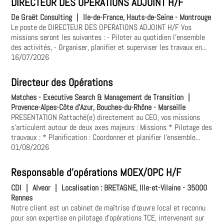
DIRECTEUR DES OPERATIONS ADJOINT H/F
De Graët Consulting
|
Ile-de-France, Hauts-de-Seine - Montrouge
Le poste de DIRECTEUR DES OPERATIONS ADJOINT H/F Vos
missions seront les suivantes : - Piloter au quotidien l'ensemble
des activités, - Organiser, planifier et superviser les travaux en...
16/07/2026
Directeur des Opérations
Matches - Executive Search & Management de Transition
|
Provence-Alpes-Côte d'Azur, Bouches-du-Rhône - Marseille
PRESENTATION Rattaché(e) directement au CEO, vos missions
s'articulent autour de deux axes majeurs : Missions * Pilotage des
trauvaux : * Planification : Coordonner et planifier l’ensemble...
01/08/2026
Responsable d'opérations MOEX/OPC H/F
CDI
|
Alveor
|
Localisation :
BRETAGNE, Ille-et-Vilaine - 35000
Rennes
Notre client est un cabinet de maîtrise d'œuvre local et reconnu
pour son expertise en pilotage d'opérations TCE, intervenant sur