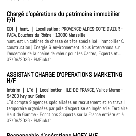
Chargé d'opérations du patrimoine immobilier
F/H
CDI
|
hunt.
|
Localisation :
PROVENCE-ALPES-COTE D'AZUR -
PACA, Bouches-du-Rhône - 13000 Marseille
hunt. est un cabinet de chasse de tête spécialisé : Immobilier &
construction | Energie & environnement. Nous intervenons sur
l'ensemble de la chaîne de valeur pour les Cadres, Experts et...
07/08/2026
- PMEjob.fr
ASSISTANT CHARGE D'OPERATIONS MARKETING
H/F
Intérim
|
LTd
|
Localisation :
ILE-DE-FRANCE, Val-de-Marne -
94200 Ivry-sur-Seine
LTd compte 9 agences spécialisées en recrutement et en travail
temporaire organisées par pôle d'expertise en Ingénierie, Tertiaire
Haut de Gamme - Fonctions Supports sur la France entière et à...
07/08/2026
- PMEjob.fr
Responsable d'opérations MOEX H/F