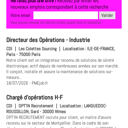
Ne ratez plus une offre !
Recevez par email les
nouveaux emplois correspondant à cette recherche
Votre email :
Vous pouvez annuler les alertes emails quand vous le souhaitez.
Directeur des Opérations - Industrie
CDI
|
Les Colettes Sourcing
|
Localisation :
ILE-DE-FRANCE,
Paris - 75000 Paris
Notre client est un intégrateur reconnu de solutions de sûreté
électronique, actif depuis de nombreuses années sur son marché.
Il conçoit, installe et assure la maintenance de solutions sur-
mesure...
18/07/2026
- PMEjob.fr
Chargé d'opérations H-F
CDI
|
OPT'IN Recrutement
|
Localisation :
LANGUEDOC-
ROUSSILLON, Gard - 30000 Nîmes
OPT'IN RECRUTEMENT recrute pour client, un maitre d'œuvre
reconnu sur le secteur de Montpellier. Dans le cadre de son