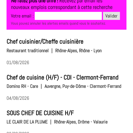
Ne ratez plus une offre !
Recevez par email les
nouveaux emplois correspondant à cette recherche
Votre email :
Vous pouvez annuler les alertes emails quand vous le souhaitez.
Chef cuisinier/Cheffe cuisinière
Restaurant traditionnel
|
Rhône-Alpes, Rhône - Lyon
01/08/2026
Chef de cuisine (H/F) - CDI - Clermont-Ferrand
Domino RH - Care
|
Auvergne, Puy-de-Dôme - Clermont-Ferrand
04/08/2026
SOUS CHEF DE CUISINE H/F
LE CLAIR DE LA PLUME
|
Rhône-Alpes, Drôme - Valaurie