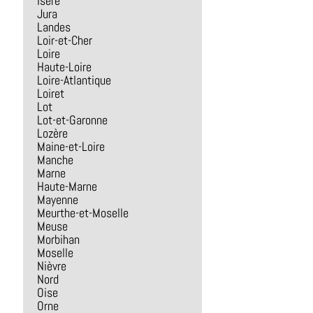
Isère
Jura
Landes
Loir-et-Cher
Loire
Haute-Loire
Loire-Atlantique
Loiret
Lot
Lot-et-Garonne
Lozère
Maine-et-Loire
Manche
Marne
Haute-Marne
Mayenne
Meurthe-et-Moselle
Meuse
Morbihan
Moselle
Nièvre
Nord
Oise
Orne