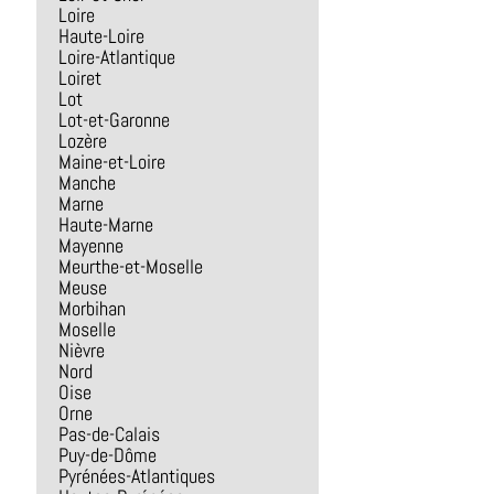
Loire
Haute-Loire
Loire-Atlantique
Loiret
Lot
Lot-et-Garonne
Lozère
Maine-et-Loire
Manche
Marne
Haute-Marne
Mayenne
Meurthe-et-Moselle
Meuse
Morbihan
Moselle
Nièvre
Nord
Oise
Orne
Pas-de-Calais
Puy-de-Dôme
Pyrénées-Atlantiques