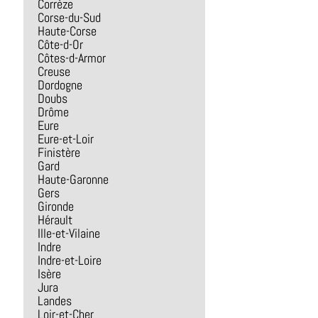
Corrèze
Corse-du-Sud
Haute-Corse
Côte-d-Or
Côtes-d-Armor
Creuse
Dordogne
Doubs
Drôme
Eure
Eure-et-Loir
Finistère
Gard
Haute-Garonne
Gers
Gironde
Hérault
Ille-et-Vilaine
Indre
Indre-et-Loire
Isère
Jura
Landes
Loir-et-Cher