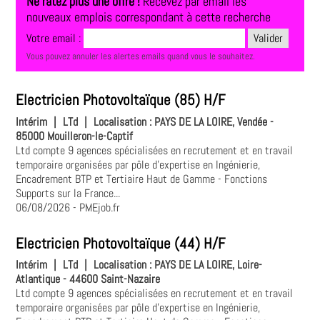
Ne ratez plus une offre !
Recevez par email les
nouveaux emplois correspondant à cette recherche
Votre email :
Vous pouvez annuler les alertes emails quand vous le souhaitez.
Electricien Photovoltaïque (85) H/F
Intérim
|
LTd
|
Localisation :
PAYS DE LA LOIRE, Vendée -
85000 Mouilleron-le-Captif
Ltd compte 9 agences spécialisées en recrutement et en travail
temporaire organisées par pôle d'expertise en Ingénierie,
Encadrement BTP et Tertiaire Haut de Gamme - Fonctions
Supports sur la France...
06/08/2026
- PMEjob.fr
Electricien Photovoltaïque (44) H/F
Intérim
|
LTd
|
Localisation :
PAYS DE LA LOIRE, Loire-
Atlantique - 44600 Saint-Nazaire
Ltd compte 9 agences spécialisées en recrutement et en travail
temporaire organisées par pôle d'expertise en Ingénierie,