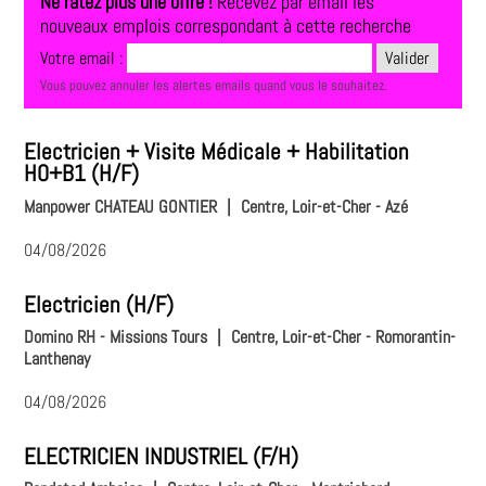
Ne ratez plus une offre !
Recevez par email les
nouveaux emplois correspondant à cette recherche
Votre email :
Vous pouvez annuler les alertes emails quand vous le souhaitez.
Electricien + Visite Médicale + Habilitation
HO+B1 (H/F)
Manpower CHATEAU GONTIER
|
Centre, Loir-et-Cher - Azé
04/08/2026
Electricien (H/F)
Domino RH - Missions Tours
|
Centre, Loir-et-Cher - Romorantin-
Lanthenay
04/08/2026
ELECTRICIEN INDUSTRIEL (F/H)