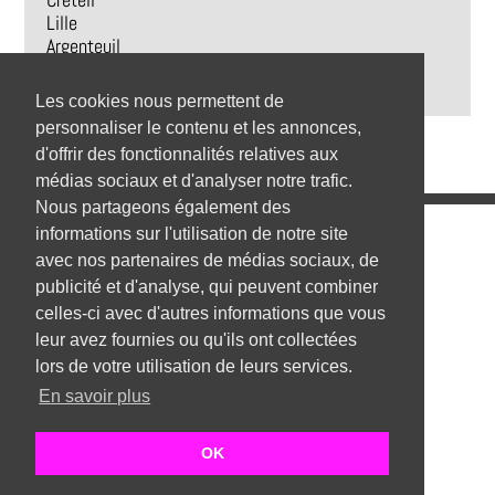
Créteil
Lille
Argenteuil
Montreuil
Boulogne-Billancourt
Les cookies nous permettent de
personnaliser le contenu et les annonces,
d'offrir des fonctionnalités relatives aux
médias sociaux et d'analyser notre trafic.
Nous partageons également des
Emplois
informations sur l'utilisation de notre site
avec nos partenaires de médias sociaux, de
Emplois par secteur
publicité et d'analyse, qui peuvent combiner
celles-ci avec d'autres informations que vous
Emplois par ville
leur avez fournies ou qu'ils ont collectées
Emplois par entreprise
lors de votre utilisation de leurs services.
En savoir plus
Top 1000 emplois
Mentions Légales
OK
©Shark Conseil