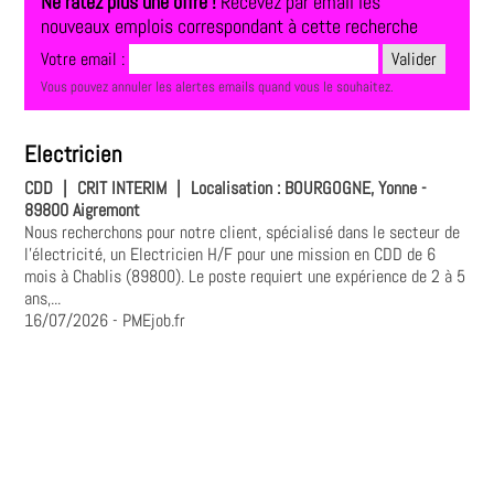
Ne ratez plus une offre !
Recevez par email les
nouveaux emplois correspondant à cette recherche
Votre email :
Vous pouvez annuler les alertes emails quand vous le souhaitez.
Electricien
CDD
|
CRIT INTERIM
|
Localisation :
BOURGOGNE, Yonne -
89800 Aigremont
Nous recherchons pour notre client, spécialisé dans le secteur de
l'électricité, un Electricien H/F pour une mission en CDD de 6
mois à Chablis (89800). Le poste requiert une expérience de 2 à 5
ans,...
16/07/2026
- PMEjob.fr