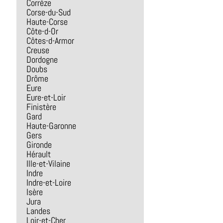
Corrèze
Corse-du-Sud
Haute-Corse
Côte-d-Or
Côtes-d-Armor
Creuse
Dordogne
Doubs
Drôme
Eure
Eure-et-Loir
Finistère
Gard
Haute-Garonne
Gers
Gironde
Hérault
Ille-et-Vilaine
Indre
Indre-et-Loire
Isère
Jura
Landes
Loir-et-Cher