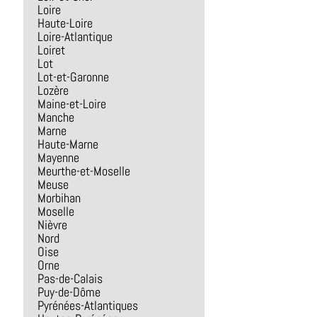
Loire
Haute-Loire
Loire-Atlantique
Loiret
Lot
Lot-et-Garonne
Lozère
Maine-et-Loire
Manche
Marne
Haute-Marne
Mayenne
Meurthe-et-Moselle
Meuse
Morbihan
Moselle
Nièvre
Nord
Oise
Orne
Pas-de-Calais
Puy-de-Dôme
Pyrénées-Atlantiques