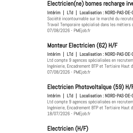
Electricien(ne) bornes recharge irv
Intérim
|
LTd
|
Localisation :
NORD-PAS-DE-CA
Société incontournable sur le marché du recrut
Travail Temporaire spécialisé dans les métiers d
07/08/2026
- PMEjob.fr
Monteur Electricien (62) H/F
Intérim
|
LTd
|
Localisation :
NORD-PAS-DE-CA
Ltd compte 9 agences spécialisées en recruteme
Ingénierie, Encadrement BTP et Tertiaire Haut 
07/08/2026
- PMEjob.fr
Electricien Photovoltaïque (59) H/
Intérim
|
LTd
|
Localisation :
NORD-PAS-DE-CA
Ltd compte 9 agences spécialisées en recruteme
Ingénierie, Encadrement BTP et Tertiaire Haut 
18/07/2026
- PMEjob.fr
Electricien (H/F)