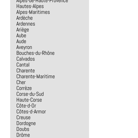
Alpes-de-Haute-Provence
Hautes-Alpes
Alpes-Maritimes
Ardèche
Ardennes
Ariège
Aube
Aude
Aveyron
Bouches-du-Rhône
Calvados
Cantal
Charente
Charente-Maritime
Cher
Corrèze
Corse-du-Sud
Haute-Corse
Côte-d-Or
Côtes-d-Armor
Creuse
Dordogne
Doubs
Drôme