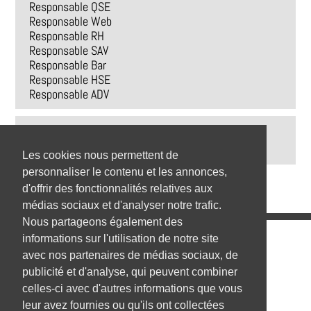
Responsable QSE
Responsable Web
Responsable RH
Responsable SAV
Responsable Bar
Responsable HSE
Responsable ADV
Top 9 des villes
Saint-Aubin-du-Plain
Les cookies nous permettent de
personnaliser le contenu et les annonces,
d'offrir des fonctionnalités relatives aux
médias sociaux et d'analyser notre trafic.
Nous partageons également des
Emplois
informations sur l'utilisation de notre site
avec nos partenaires de médias sociaux, de
Emplois par secteur
publicité et d'analyse, qui peuvent combiner
celles-ci avec d'autres informations que vous
Emplois par ville
leur avez fournies ou qu'ils ont collectées