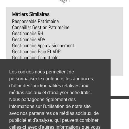
Page 1
Métiers Similaires
Responsable Patrimoine
Conseiller Gestion Patrimoine
Gestionnaire RH
Gestionnaire ADV
Gestionnaire Approvisionnement
Gestionnaire Paie Et ADP
Gestionnaire Comptable
Gestionnaire Paie
Gestionnaire Flux
Les cookies nous permettent de
personnaliser le contenu et les annonces,
d'offrir des fonctionnalités relatives aux
médias sociaux et d'analyser notre trafic.
Nous partageons également des
Emplois
informations sur l'utilisation de notre site
avec nos partenaires de médias sociaux, de
Emplois par secteur
publicité et d'analyse, qui peuvent combiner
celles-ci avec d'autres informations que vous
Emplois par ville