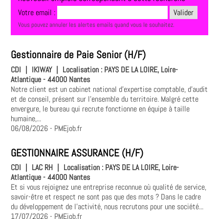
Votre email :
Vous pouvez annuler les alertes emails quand vous le souhaitez.
Gestionnaire de Paie Senior (H/F)
CDI
|
IKIWAY
|
Localisation :
PAYS DE LA LOIRE, Loire-
Atlantique - 44000 Nantes
Notre client est un cabinet national d'expertise comptable, d'audit
et de conseil, présent sur l'ensemble du territoire. Malgré cette
envergure, le bureau qui recrute fonctionne en équipe à taille
humaine,...
06/08/2026
- PMEjob.fr
GESTIONNAIRE ASSURANCE (H/F)
CDI
|
LAC RH
|
Localisation :
PAYS DE LA LOIRE, Loire-
Atlantique - 44000 Nantes
Et si vous rejoignez une entreprise reconnue où qualité de service,
savoir-être et respect ne sont pas que des mots ? Dans le cadre
du développement de l'activité, nous recrutons pour une société...
17/07/2026
- PMEjob.fr