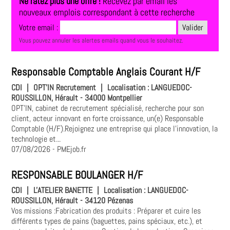
Ne ratez plus une offre !
Recevez par email les
nouveaux emplois correspondant à cette recherche
Votre email :
Vous pouvez annuler les alertes emails quand vous le souhaitez.
Responsable Comptable Anglais Courant H/F
CDI
|
OPT'IN Recrutement
|
Localisation :
LANGUEDOC-
ROUSSILLON, Hérault - 34000 Montpellier
OPT'IN, cabinet de recrutement spécialisé, recherche pour son
client, acteur innovant en forte croissance, un(e) Responsable
Comptable (H/F).Rejoignez une entreprise qui place l'innovation, la
technologie et...
07/08/2026
- PMEjob.fr
RESPONSABLE BOULANGER H/F
CDI
|
L'ATELIER BANETTE
|
Localisation :
LANGUEDOC-
ROUSSILLON, Hérault - 34120 Pézenas
Vos missions :Fabrication des produits : Préparer et cuire les
différents types de pains (baguettes, pains spéciaux, etc.), et