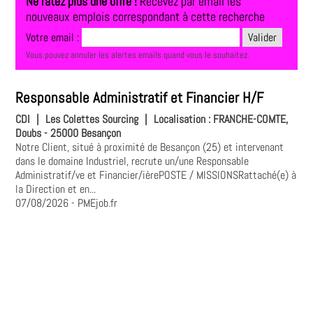
Ne ratez plus une offre !
Recevez par email les
nouveaux emplois correspondant à cette recherche
Votre email :
Vous pouvez annuler les alertes emails quand vous le souhaitez.
Responsable Administratif et Financier H/F
CDI
|
Les Colettes Sourcing
|
Localisation :
FRANCHE-COMTE,
Doubs - 25000 Besançon
Notre Client, situé à proximité de Besançon (25) et intervenant
dans le domaine Industriel, recrute un/une Responsable
Administratif/ve et Financier/ièrePOSTE / MISSIONSRattaché(e) à
la Direction et en...
07/08/2026
- PMEjob.fr