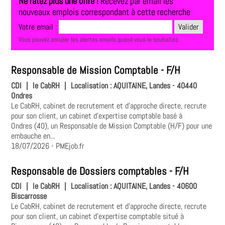
Ne ratez plus une offre !
Recevez par email les
nouveaux emplois correspondant à cette recherche
Votre email :
Vous pouvez annuler les alertes emails quand vous le souhaitez.
Responsable de Mission Comptable - F/H
CDI
|
le CabRH
|
Localisation :
AQUITAINE, Landes - 40440
Ondres
Le CabRH, cabinet de recrutement et d’approche directe, recrute
pour son client, un cabinet d’expertise comptable basé à
Ondres (40), un Responsable de Mission Comptable (H/F) pour une
embauche en...
18/07/2026
- PMEjob.fr
Responsable de Dossiers comptables - F/H
CDI
|
le CabRH
|
Localisation :
AQUITAINE, Landes - 40600
Biscarrosse
Le CabRH, cabinet de recrutement et d’approche directe, recrute
pour son client, un cabinet d’expertise comptable situé à