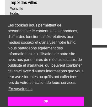
Top 9 des villes
Vionville
Rodez
Trédrez-Locquémeau
Revel
Les cookies nous permettent de
personnaliser le contenu et les annonces,
d'offrir des fonctionnalités relatives aux
médias sociaux et d'analyser notre trafic.
Nous partageons également des
Emplois
informations sur l'utilisation de notre site
avec nos partenaires de médias sociaux, de
Emplois par secteur
publicité et d'analyse, qui peuvent combiner
celles-ci avec d'autres informations que vous
Emplois par ville
leur avez fournies ou qu'ils ont collectées
Emplois par entreprise
lors de votre utilisation de leurs services.
En savoir plus
Top 1000 emplois
Mentions Légales
OK