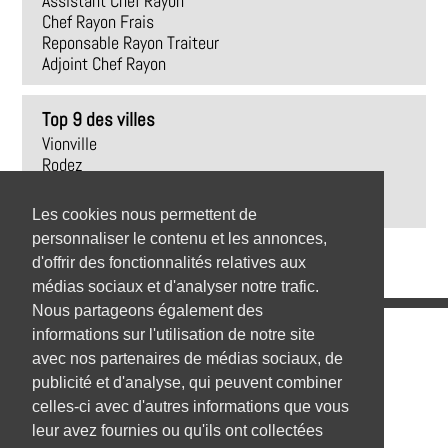
Assistant Chef Rayon
Chef Rayon Frais
Reponsable Rayon Traiteur
Adjoint Chef Rayon
Top 9 des villes
Vionville
Rodez
Trédrez-Locquémeau
Revel
Les cookies nous permettent de
personnaliser le contenu et les annonces,
d'offrir des fonctionnalités relatives aux
médias sociaux et d'analyser notre trafic.
Nous partageons également des
Emplois
informations sur l'utilisation de notre site
avec nos partenaires de médias sociaux, de
Emplois par secteur
publicité et d'analyse, qui peuvent combiner
celles-ci avec d'autres informations que vous
Emplois par ville
leur avez fournies ou qu'ils ont collectées