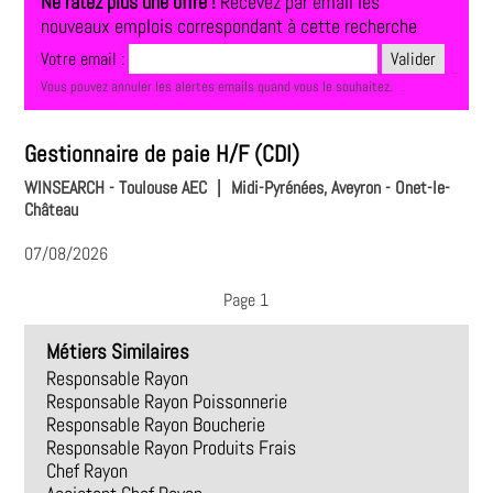
Ne ratez plus une offre !
Recevez par email les
nouveaux emplois correspondant à cette recherche
Votre email :
Vous pouvez annuler les alertes emails quand vous le souhaitez.
Gestionnaire de paie H/F (CDI)
WINSEARCH - Toulouse AEC
|
Midi-Pyrénées, Aveyron - Onet-le-
Château
07/08/2026
Page 1
Métiers Similaires
Responsable Rayon
Responsable Rayon Poissonnerie
Responsable Rayon Boucherie
Responsable Rayon Produits Frais
Chef Rayon