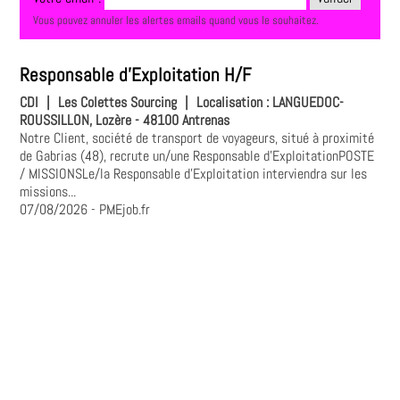
Vous pouvez annuler les alertes emails quand vous le souhaitez.
Responsable d'Exploitation H/F
CDI
|
Les Colettes Sourcing
|
Localisation :
LANGUEDOC-
ROUSSILLON, Lozère - 48100 Antrenas
Notre Client, société de transport de voyageurs, situé à proximité
de Gabrias (48), recrute un/une Responsable d'ExploitationPOSTE
/ MISSIONSLe/la Responsable d'Exploitation interviendra sur les
missions...
07/08/2026
- PMEjob.fr