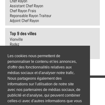
Chef Rayon
Assistant Chef Rayon
Chef Rayon Frais
Reponsable Rayon Traiteur
Adjoint Chef Rayon
Top 9 des villes
Vionville
Rodez
Trédrez-Locquémeau
Revel
Les cookies nous permettent de
personnaliser le contenu et les annonces,
d'offrir des fonctionnalités relatives aux
médias sociaux et d'analyser notre trafic.
Nous partageons également des
Emplois
informations sur l'utilisation de notre site
avec nos partenaires de médias sociaux, de
Emplois par secteur
publicité et d'analyse, qui peuvent combiner
celles-ci avec d'autres informations que vous
Emplois par ville