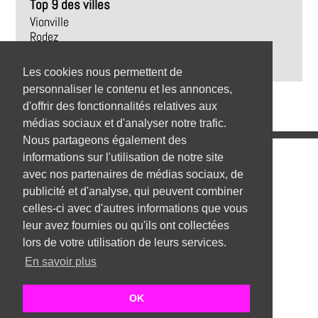
Top 9 des villes
Vionville
Rodez
Trédrez-Locquémeau
Revel
Les cookies nous permettent de
personnaliser le contenu et les annonces,
d'offrir des fonctionnalités relatives aux
médias sociaux et d'analyser notre trafic.
Nous partageons également des
Emplois
informations sur l'utilisation de notre site
avec nos partenaires de médias sociaux, de
Emplois par secteur
publicité et d'analyse, qui peuvent combiner
celles-ci avec d'autres informations que vous
Emplois par ville
leur avez fournies ou qu'ils ont collectées
Emplois par entreprise
lors de votre utilisation de leurs services.
En savoir plus
Top 1000 emplois
Mentions Légales
OK