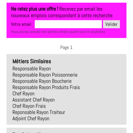
Ne ratez plus une offre !
Recevez par email les
nouveaux emplois correspondant à cette recherche
Votre email :
Vous pouvez annuler les alertes emails quand vous le souhaitez.
Page 1
Métiers Similaires
Responsable Rayon
Responsable Rayon Poissonnerie
Responsable Rayon Boucherie
Responsable Rayon Produits Frais
Chef Rayon
Assistant Chef Rayon
Chef Rayon Frais
Reponsable Rayon Traiteur
Adjoint Chef Rayon