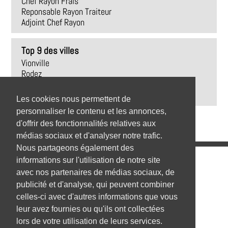
Chef Rayon Frais
Reponsable Rayon Traiteur
Adjoint Chef Rayon
Top 9 des villes
Vionville
Rodez
Trédrez-Locquémeau
Revel
Les cookies nous permettent de
personnaliser le contenu et les annonces,
d'offrir des fonctionnalités relatives aux
médias sociaux et d'analyser notre trafic.
Nous partageons également des
Emplois
informations sur l'utilisation de notre site
avec nos partenaires de médias sociaux, de
Emplois par secteur
publicité et d'analyse, qui peuvent combiner
celles-ci avec d'autres informations que vous
Emplois par ville
leur avez fournies ou qu'ils ont collectées
Emplois par entreprise
lors de votre utilisation de leurs services.