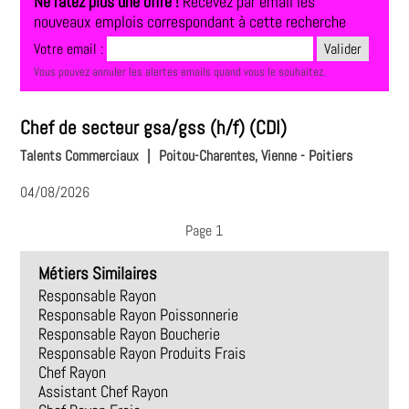
Ne ratez plus une offre !
Recevez par email les
nouveaux emplois correspondant à cette recherche
Votre email :
Vous pouvez annuler les alertes emails quand vous le souhaitez.
Chef de secteur gsa/gss (h/f) (CDI)
Talents Commerciaux
|
Poitou-Charentes, Vienne - Poitiers
04/08/2026
Page 1
Métiers Similaires
Responsable Rayon
Responsable Rayon Poissonnerie
Responsable Rayon Boucherie
Responsable Rayon Produits Frais
Chef Rayon
Assistant Chef Rayon