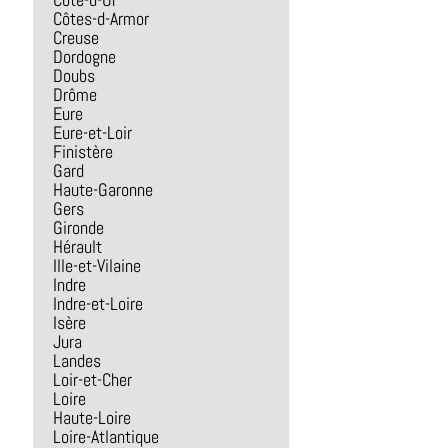
Côte-d-Or
Côtes-d-Armor
Creuse
Dordogne
Doubs
Drôme
Eure
Eure-et-Loir
Finistère
Gard
Haute-Garonne
Gers
Gironde
Hérault
Ille-et-Vilaine
Indre
Indre-et-Loire
Isère
Jura
Landes
Loir-et-Cher
Loire
Haute-Loire
Loire-Atlantique