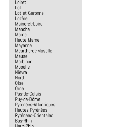
Loiret
Lot
Lot-et-Garonne
Lozère
Maine-et-Loire
Manche
Marne
Haute-Marne
Mayenne
Meurthe-et-Moselle
Meuse
Morbihan
Moselle
Nièvre
Nord
Oise
Orne
Pas-de-Calais
Puy-de-Dôme
Pyrénées-Atlantiques
Hautes-Pyrénées
Pyrénées-Orientales
Bas-Rhin
Haut-Rhin