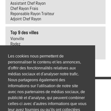
Assistant Chef Rayon
Chef Rayon Frais
Reponsable Rayon Traiteur
Adjoint Chef Rayon
Top 9 des villes
Vionville
Rodez
Trédrez-Locquémeau
Revel
Les cookies nous permettent de
personnaliser le contenu et les annonces,
d'offrir des fonctionnalités relatives aux
médias sociaux et d'analyser notre trafic.
Nous partageons également des
Emplois
informations sur l'utilisation de notre site
avec nos partenaires de médias sociaux, de
Emplois par secteur
publicité et d'analyse, qui peuvent combiner
celles-ci avec d'autres informations que vous
Emplois par ville
leur avez fournies ou qu'ils ont collectées