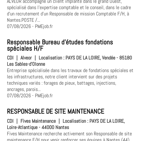
ALVEOR accompagne un client implanté dans le grand Ouest,
spécialisé dans l'expertise comptable et le conseil, dans le cadre
d'un recrutement d'un Responsable de mission Comptable F/H, à
Nantes.POSTE /...
07/08/2026
- PMEjob.fr
Responsable Bureau d'études fondations
spéciales H/F
CDI
|
Alveor
|
Localisation :
PAYS DE LA LOIRE, Vendée - 85180
Les Sables-d'Olonne
Entreprise spécialisée dans les travaux de fondations spéciales et
les infrastructures, notre client intervient sur des projets
techniques variés : forages de pieux, battages, injections,
ancrages, parois...
07/08/2026
- PMEjob.fr
RESPONSABLE DE SITE MAINTENANCE
CDI
|
Fives Maintenance
|
Localisation :
PAYS DE LA LOIRE,
Loire-Atlantique - 44000 Nantes
Fives Maintenance recherche activement son Responsable de site
maintenance F/H pour venir renforcer ses équipes à Nantes (44)