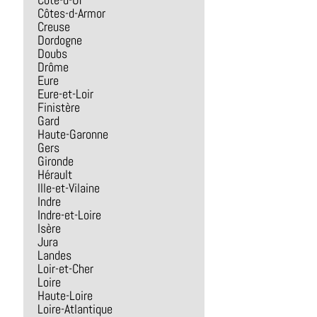
Côte-d-Or
Côtes-d-Armor
Creuse
Dordogne
Doubs
Drôme
Eure
Eure-et-Loir
Finistère
Gard
Haute-Garonne
Gers
Gironde
Hérault
Ille-et-Vilaine
Indre
Indre-et-Loire
Isère
Jura
Landes
Loir-et-Cher
Loire
Haute-Loire
Loire-Atlantique