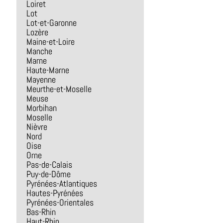
Loiret
Lot
Lot-et-Garonne
Lozère
Maine-et-Loire
Manche
Marne
Haute-Marne
Mayenne
Meurthe-et-Moselle
Meuse
Morbihan
Moselle
Nièvre
Nord
Oise
Orne
Pas-de-Calais
Puy-de-Dôme
Pyrénées-Atlantiques
Hautes-Pyrénées
Pyrénées-Orientales
Bas-Rhin
Haut-Rhin