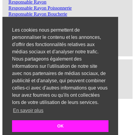
Responsable Rayon
Responsable Rayon Poissonnerie
Responsable Rayon Boucherie
Responsable Rayon Produits Frais
Chef Rayon
Les cookies nous permettent de
Assistant Chef Rayon
personnaliser le contenu et les annonces,
Chef Rayon Frais
Reponsable Rayon Traiteur
d'offrir des fonctionnalités relatives aux
Adjoint Chef Rayon
médias sociaux et d'analyser notre trafic.
Nous partageons également des
informations sur l'utilisation de notre site
Top 9 des villes
avec nos partenaires de médias sociaux, de
Vionville
publicité et d'analyse, qui peuvent combiner
Rodez
Trédrez-Locquémeau
celles-ci avec d'autres informations que vous
Revel
leur avez fournies ou qu'ils ont collectées
lors de votre utilisation de leurs services.
Emplois
En savoir plus
Emplois par secteur
Emplois par ville
Emplois par entreprise
OK
Top 1000 emplois
Mentions Légales